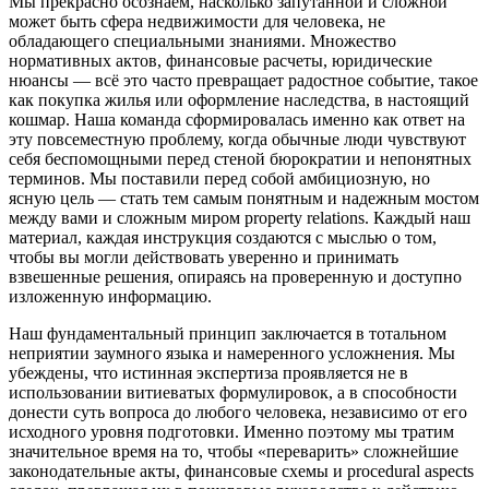
Мы прекрасно осознаем, насколько запутанной и сложной
может быть сфера недвижимости для человека, не
обладающего специальными знаниями. Множество
нормативных актов, финансовые расчеты, юридические
нюансы — всё это часто превращает радостное событие, такое
как покупка жилья или оформление наследства, в настоящий
кошмар. Наша команда сформировалась именно как ответ на
эту повсеместную проблему, когда обычные люди чувствуют
себя беспомощными перед стеной бюрократии и непонятных
терминов. Мы поставили перед собой амбициозную, но
ясную цель — стать тем самым понятным и надежным мостом
между вами и сложным миром property relations. Каждый наш
материал, каждая инструкция создаются с мыслью о том,
чтобы вы могли действовать уверенно и принимать
взвешенные решения, опираясь на проверенную и доступно
изложенную информацию.
Наш фундаментальный принцип заключается в тотальном
неприятии заумного языка и намеренного усложнения. Мы
убеждены, что истинная экспертиза проявляется не в
использовании витиеватых формулировок, а в способности
донести суть вопроса до любого человека, независимо от его
исходного уровня подготовки. Именно поэтому мы тратим
значительное время на то, чтобы «переварить» сложнейшие
законодательные акты, финансовые схемы и procedural aspects